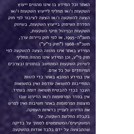
האתר וכל המידע בו אינו מהווים ייעוץ
השקעות ו/או תחליף לייעוץ השקעות ו/או
הצעה להשקעה ו/או הצעה לציבור לפי חוק
הסדרת העיסוק בייעוץ השקעות, בשיווק
השקעות ובניהול תיקי השקעות,
תשנ"ה-1995, או לפי חוק ניירות ערך,
תשכ"ח-1968 ("חוק ני"ע")
המידע באתר אינו מהווה הצעה להשקעה לפי
חוק ני"ע, וכן המידע אינו מהווה תחליף
לשיווק השקעות המתחשב בנתונים ובצרכים
המיוחדים של כל אדם.
אין במידע המובא באתר כדי להוות
התחייבות לתשואה עודפת ואין בתשואות
העבר בכדי להבטיח תשואה דומה בעתיד.
אין בסדר הפרסומות ו/או הדירוג שבו
מוצגות הפרסומות באתר חשיבות ואין לפרש
את הדירוג לעניין כדאיות העסקה.
בקבלת החלטת השקעה, על
המשקיעים/המשתמשים לסמוך על בדיקה
שהתבצעה על ידם בלבד אודות ההשקעה