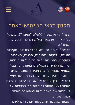
תקנון תנאי השימוש באתר
אתר "איי ארגנטו" (להלן: "האתר"), מופעל
על ידי איי ארגנטו בע"מ (להלן: "מפעילת
האתר").
תכנים" באתר זה ייחשבו כ: כתבות, סקירות,
נתונים, ידיעות, ניתוחים, תכנים, הערכות,
בטקסט, בתמונות ו/או בקול ו/או בוידאו,
שיועמדו לרשות הגולשים באתר, וכן בכל
אמצעי שהוא, לרבות מכשיר קצה, הקיים
כיום, או יהיה קיים בעתיד, המאפשר צפייה
בתכנים, בין אם תכנים אלו בבעלות מפעילת
האתר ו/או האתר ובין אם הם בבעלות צד
ג', המאפשר לאתר ו/או למפעילת האתר
זכות שימוש.
האמור בתקנון זה בלשון זכר, הינו לשם