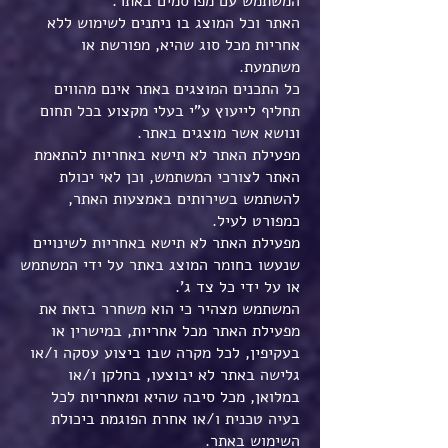
המשתמש עם מפרסמים באתר.
האתר וכל המוצג בו ניתנים לשימוש ללא
אחריות מכל סוג שהיא, מפורשת או
משתמעת.
כל התכנים המוצגים באתר אינם מהווים
תחליף לייעוץ ע"י בעלי מקצוע בכל תחום
ונושא אשר מוצגים באתר.
מפעילת האתר לא תישא באחריות להתאמת
האתר לצורכי המשתמש, וכן לאי יכולת
להשתמש בשירותים באמצעות האתר,
כמפורט לעיל.
מפעילת האתר לא תישא באחריות לשינויים
שנעשו בחומר המוצג באתר על ידי המשתמש
או על ידי כל צד ג'.
המשתמש מצהיר כי הוא משחרר בזאת את
מפעילת האתר מכל אחריות, במישרין או
בעקיפין, לכל מקרה שבו ביצוע עסקה ו/או
גלישה באתר לא יבוצעו, בחלקן ו/או
במלואן, מכל סיבה שהיא ומאחריות לכל
בעיה טכנית ו/או אחרת הפוגמת ביכולת
השימוש באתר.