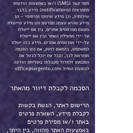
מסר קצר (SMS) ו/או באמצעות הודעות
מתפרצות (notifications) מידע בדבר
שירותיה, וכן מידע שיווקי ופרסומי – הן
מידע שהיא עצמה תפרסם והן מידע שיישלח
מטעם מפרסמים אחרים, בין אם יישלח
על-ידי מפעילת האתר ובין אם יישלח
על-ידי מפרסמים אחרים. מידע כזה ישלח
למשתמש, בהתאם לחוק, אם נתן הסכמה
מפורשת לכך, ובכל עת יוכל לבטל את
הסכמתו ולחדול מקבלתו בשליחת הודעה
לכתובת המייל office@iargento.com
הסכמה לקבלת דיוור מהאתר
הרישום לאתר, הגשת בקשות
לקבלת מידע, השארת פרטים
באתר ו/או מסירת פרטים
באמצעות האתר מהווה, בין היתר,