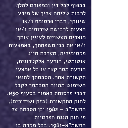
בכפוף לכל דין וכמפורט להלן,
לרבות שליחה אליך של מידע
שיווקי, דברי פרסומת ו/או
הצעות לרכישת שירותים ו/או
מוצרים העשויים לעניין אותך
ו/או את בני משפחתך, באמצעות
פקסימיליה, מערכת חיוג
אוטומטי, הודעה אלקטרונית,
הודעת מסר קצר או כל אמצעי
תקשורת אחר. הסכמתך לתנאי
השימוש מהווה הסכמתך לקבל
דברי פרסומת כאמור בסעיף 30א.
לחוק התקשורת (בזק ושידורים),
התשמ"ב – 1982 וכן הסכמה על
פי חוק הגנת הפרטיות
התשמ"א-1981. בכל מקרה בו