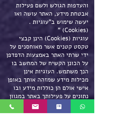
והעדפות הגולש ולשם פעילות
אבטחת מידע, האתר עושה ואו
יעשה שימוש ב”עוגיות .
(Cookies) ”
עוגיות (Cookies) הינן קבצי
טקסט קטנים אשר מאוחסנים על
ידי שרתי האתר באמצעות הדפדפן
על הכונן הקשיח של המחשב בו
הנך משתמש. העוגיות אינן
מכילות מידע שמזהה אותך באופן
אישי אולם הן כוללות מידע ובו
נתונים על פעילותך באתר במגוון
היבטים רחב. הנך רשאי לבחור,
באמצעות שינוי הגדרות הדפדפן
בו הנך משתמש, לסרב לקבל
ולשמור עוגיות אלה. השימוש