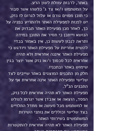
באתר, לרבות עוולת לשון הרע.
על המשתמש ו/או צד ג' כלשהו אשר סבור
כי תוכן מסוים גורם או עלול לגרום לו נזק,
יש לפנות למפעילת האתר ולהתריע בפניה על
כך, לאחר מכן מפעילת האתר תבדוק את
הנושא וייתכן כי תסיר את התוכן במידה
ותראה לנכון לעשות כן, אין באמור בכדי
להשית אחריות על מפעילת האתר ויודגש כי
מפעילת האתר איננה אחראית ולא תהיה
אחראית לכל סכסוך ו/או נזק אשר יוצר בגין
שימוש באתר ובתכניו.
חלק מן התכנים המוצגים באתר שייכים לצד
שלישי ומפעילת האתר אינה אחראית אף על
התכנים הנ"ל.
מפעילת האתר לא תהיה אחראית לכל נזק,
הפסד, הוצאה או אובדן אשר יגרמו לגולש
או למשתמש מכל מעשה או מחדל התלויים
בצד שלישי וכוללים את נותני השירות
המשתמשים בשירותי האתר.
מפעילת האתר לא תהיה אחראית להתקשרות