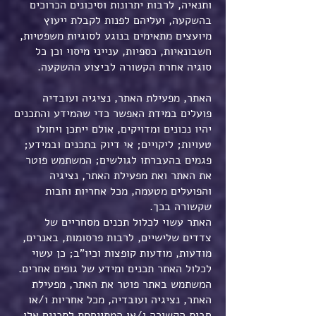
ותנאיה, לרבות יתרונות וסיכונים הכרוכים
בהשקעה, ועליהם לפנות לקבלת ייעוץ
מיועצים מתאימים בנוגע לסוגיות משפטיות,
חשבונאיות, כספיות, ענייני מיסוי וכן כל
סוגיה אחרת הקשורה לביצוע ההשקעה.
האתר, מפעילת האתר, נציגיה ועובדיה
פועלים במידת האפשר כדי שהמידע והתכנים
יהיו נכונים ומדויקים, אולם ייתכן ויחולו
טעויות; ליקויים; אי דיוק בתכנים ובמידע;
פגמים בהעברתו לגולשים; המשתמש פוטר
את האתר ואת מפעילת האתר, נציגיה
והפועלים מטעמה, מכל אחריות וחבות
שקשורה בכך.
האתר עשוי לכלול תכנים מסחריים של
צדדים שלישיים, לרבות פרסומות, באנרים,
מודעות, מודעות קופצות וכיו"ב; כן עשוי
לכלול האתר תכנים ומידע של גופים אחרים.
המשתמש באתר פוטר את האתר, מפעילת
האתר, נציגיה ועובדיה, מכל אחריות ו/או
חבות הקשורה ו/או המתייחסת לתכנים אלו,