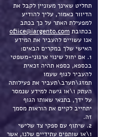
תחליט שאינך מעוניין לקבל את
הדיוור כאמור, עליך להודיע
למפעילת האתר על כך בכתב
בכתובת
ofiice@iargento.com
אנו עשויים להעביר את המידע
האישי שלך במקרים הבאים:
1. אם יחול שינוי ארגוני-משפטי
בכספא, כספא תהיה זכאית
להעביר לגוף שעמו
תמזג\תערב\תעביר את פעילותה
העתק ו\או גישה למידע שנמסר
על ידך, בתנאי שאותו הגוף
יתחייב לקיים את הוראות מסמך
זה.
2. שיתוף עם ספקי צד שלישי
ו\או שותפים עתידיים שלנו, אשר