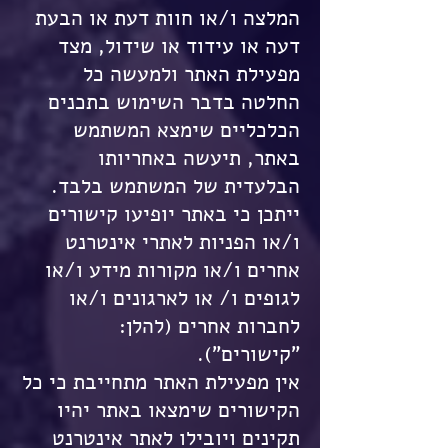
המלצה ו/או חוות דעת או הבעת
דעה או עידוד או שידול, מצד
מפעילת האתר ולמעשה כל
החלטה בדבר השימוש בתכנים
הכלכליים שימצא המשתמש
באתר, תיעשה באחריותו
הבלעדית של המשתמש בלבד.
ייתכן כי באתר יופיעו קישורים
ו/או הפניות לאתרי אינטרנט
אחרים ו/או מקורות מידע ו/או
לגופים ו/ או לארגונים ו/או
לחברות אחרים (להלן:
"קישורים").
אין מפעילת האתר מתחייבת כי כל
הקישורים שימצאו באתר יהיו
תקינים ויובילו לאתר אינטרנט